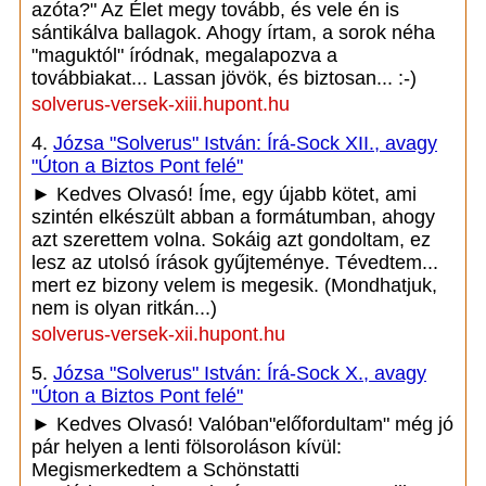
azóta?" Az Élet megy tovább, és vele én is
sántikálva ballagok. Ahogy írtam, a sorok néha
"maguktól" íródnak, megalapozva a
továbbiakat... Lassan jövök, és biztosan... :-)
solverus-versek-xiii.hupont.hu
4.
Józsa "Solverus" István: Írá-Sock XII., avagy
"Úton a Biztos Pont felé"
► Kedves Olvasó! Íme, egy újabb kötet, ami
szintén elkészült abban a formátumban, ahogy
azt szerettem volna. Sokáig azt gondoltam, ez
lesz az utolsó írások gyűjteménye. Tévedtem...
mert ez bizony velem is megesik. (Mondhatjuk,
nem is olyan ritkán...)
solverus-versek-xii.hupont.hu
5.
Józsa "Solverus" István: Írá-Sock X., avagy
"Úton a Biztos Pont felé"
► Kedves Olvasó! Valóban"előfordultam" még jó
pár helyen a lenti fölsoroláson kívül:
Megismerkedtem a Schönstatti