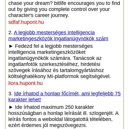
chase your dream? bitlife encourages you to find
out by giving you complete control over your
character's career journey.
sdfaf.hupont.hu
2.
A legjobb mesterséges intelligencia
marketingeszközök ingatlanügynökök szám
► Fedezd fel a legjobb mesterséges
intelligencia marketingeszközöket
ingatlanügynökök számára. Tanácsok az
ingatlanfotók szerkesztéséhez, hirdetési
szövegek írásához és tartalomgyártáshoz
költséghatékony MI-platformok segítségével.
liora.hupont.hu
3.
Ide írhatod a honlap főcímét, ami legfeljebb 75
karakter lehet!
► Ide írhatod maximum 250 karakter
hosszúságban a honlap leírását ill. szlogenjét. A
leírás fontos a weboldal látogatottá tételében,
ezért érdemes jól megszövegezni.