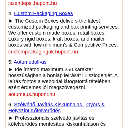
iszenttepsi.hupont.hu
4.
Custom Packaging Boxes
► The Custom Boxes delivers the latest
customized packaging and box printing services.
We offer custom made boxes, retail boxes,
Luxury rigid boxes, kraft boxes, and mailer
boxes with low minimum's & Competitive Prices.
custompackaginguk.hupont.hu
5.
Aotumedoll-us
► Ide írhatod maximum 250 karakter
hosszúságban a honlap leírását ill. szlogenjét. A
leírás fontos a weboldal látogatottá tételében,
ezért érdemes jól megszövegezni.
aotumeus.hupont.hu
6.
Szélvédő Javítás Kiskunhalas | Gyors &
Helyszíni Kőfelverődés
► Professzionális szélvédő javítás és
kőfelverődés mentesítés Kiskunhalason és