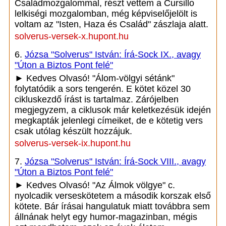
Családmozgalommal, részt vettem a Cursillo
lelkiségi mozgalomban, még képviselőjelölt is
voltam az "Isten, Haza és Család" zászlaja alatt.
solverus-versek-x.hupont.hu
6.
Józsa "Solverus" István: Írá-Sock IX., avagy
"Úton a Biztos Pont felé"
► Kedves Olvasó! "Álom-völgyi sétánk"
folytatódik a sors tengerén. E kötet közel 30
cikluskezdő írást is tartalmaz. Zárójelben
megjegyzem, a ciklusok már keletkezésük idején
megkapták jelenlegi címeiket, de e kötetig vers
csak utólag készült hozzájuk.
solverus-versek-ix.hupont.hu
7.
Józsa "Solverus" István: Írá-Sock VIII., avagy
"Úton a Biztos Pont felé"
► Kedves Olvasó! "Az Álmok völgye" c.
nyolcadik verseskötetem a második korszak első
kötete. Bár írásai hangulatuk miatt továbbra sem
állnának helyt egy humor-magazinban, mégis