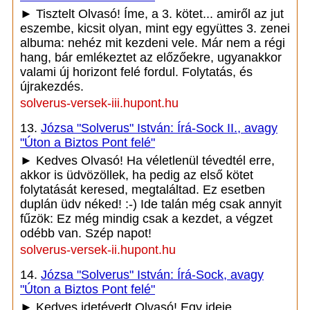
► Tisztelt Olvasó! Íme, a 3. kötet... amiről az jut
eszembe, kicsit olyan, mint egy együttes 3. zenei
albuma: nehéz mit kezdeni vele. Már nem a régi
hang, bár emlékeztet az előzőekre, ugyanakkor
valami új horizont felé fordul. Folytatás, és
újrakezdés.
solverus-versek-iii.hupont.hu
13.
Józsa "Solverus" István: Írá-Sock II., avagy
"Úton a Biztos Pont felé"
► Kedves Olvasó! Ha véletlenül tévedtél erre,
akkor is üdvözöllek, ha pedig az első kötet
folytatását keresed, megtaláltad. Ez esetben
duplán üdv néked! :-) Ide talán még csak annyit
fűzök: Ez még mindig csak a kezdet, a végzet
odébb van. Szép napot!
solverus-versek-ii.hupont.hu
14.
Józsa "Solverus" István: Írá-Sock, avagy
"Úton a Biztos Pont felé"
► Kedves idetévedt Olvasó! Egy ideje