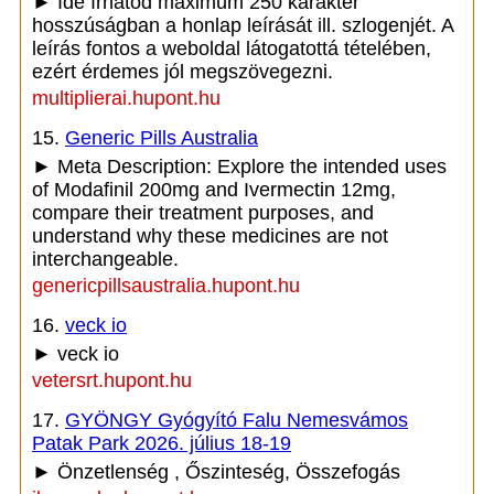
► Ide írhatod maximum 250 karakter
hosszúságban a honlap leírását ill. szlogenjét. A
leírás fontos a weboldal látogatottá tételében,
ezért érdemes jól megszövegezni.
multiplierai.hupont.hu
15.
Generic Pills Australia
► Meta Description: Explore the intended uses
of Modafinil 200mg and Ivermectin 12mg,
compare their treatment purposes, and
understand why these medicines are not
interchangeable.
genericpillsaustralia.hupont.hu
16.
veck io
► veck io
vetersrt.hupont.hu
17.
GYÖNGY Gyógyító Falu Nemesvámos
Patak Park 2026. július 18-19
► Önzetlenség , Őszinteség, Összefogás