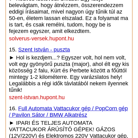
belevágtam, hogy átnézzem, összerendezzem
eddigi írásaimat, mivel nagyon úgy tűnik túl az
50-en, életem lassan elszalad. Ez a folyamat ma
is tart, és csak remélni, tudom, hogy be is
fejezem egyszer, amit elkezdtem.
solverus-versek.hupont.hu
15.
Szent István - puszta
► Hol is kezdjem...? Egyszer volt, hol nem volt,
volt egy gyönyörű puszta (major), ahol élt egy kis
közösség 2 falu, Kürt és Perbete között a főúttól
mintegy 1-2 kilométerre. Egy varázslatos hely!
Legalábbis a régi idők távlatából nekem ilyennek
tűnik!
szent-istvan.hupont.hu
16.
Full Automata Vattacukor gép / PopCorn gép
/ Pavilon Sátor / BMW Alkatrész
► IPARI ÉS TELJES AUTOMATA
VATTACUKOR ÁRÚSÍTÓ GÉPEK! GÁZOS
(12V/220V) és Elektromos 220V Vattacukor gép,