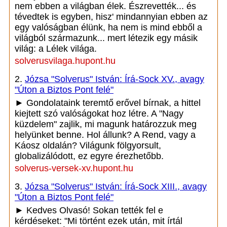
nem ebben a világban élek. Észrevették... és
tévedtek is egyben, hisz' mindannyian ebben az
egy valóságban élünk, ha nem is mind ebből a
világból származunk... mert létezik egy másik
világ: a Lélek világa.
solverusvilaga.hupont.hu
2.
Józsa "Solverus" István: Írá-Sock XV., avagy
"Úton a Biztos Pont felé"
► Gondolataink teremtő erővel bírnak, a hittel
kiejtett szó valóságokat hoz létre. A "Nagy
küzdelem" zajlik, mi magunk határozzuk meg
helyünket benne. Hol állunk? A Rend, vagy a
Káosz oldalán? Világunk fölgyorsult,
globalizálódott, ez egyre érezhetőbb.
solverus-versek-xv.hupont.hu
3.
Józsa "Solverus" István: Írá-Sock XIII., avagy
"Úton a Biztos Pont felé"
► Kedves Olvasó! Sokan tették fel e
kérdéseket: "Mi történt ezek után, mit írtál