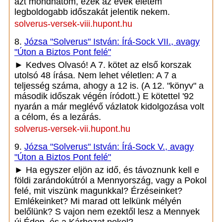
azt mondhatom, ezek az évek életem
legboldogabb időszakát jelentik nekem.
solverus-versek-viii.hupont.hu
8.
Józsa "Solverus" István: Írá-Sock VII., avagy
"Úton a Biztos Pont felé"
► Kedves Olvasó! A 7. kötet az első korszak
utolsó 48 írása. Nem lehet véletlen: A 7 a
teljesség száma, ahogy a 12 is. (A 12. "könyv" a
második időszak végén íródott.) E kötettel '92
nyarán a már meglévő vázlatok kidolgozása volt
a célom, és a lezárás.
solverus-versek-vii.hupont.hu
9.
Józsa "Solverus" István: Írá-Sock V., avagy
"Úton a Biztos Pont felé"
► Ha egyszer eljön az idő, és távoznunk kell e
földi zarándokútról a Mennyország, vagy a Pokol
felé, mit viszünk magunkkal? Érzéseinket?
Emlékeinket? Mi marad ott lelkünk mélyén
belőlünk? S vajon nem ezektől lesz a Mennyek