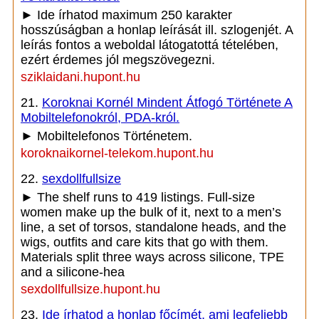
► Ide írhatod maximum 250 karakter
hosszúságban a honlap leírását ill. szlogenjét. A
leírás fontos a weboldal látogatottá tételében,
ezért érdemes jól megszövegezni.
sziklaidani.hupont.hu
21.
Koroknai Kornél Mindent Átfogó Története A
Mobiltelefonokról, PDA-król.
► Mobiltelefonos Történetem.
koroknaikornel-telekom.hupont.hu
22.
sexdollfullsize
► The shelf runs to 419 listings. Full-size
women make up the bulk of it, next to a men’s
line, a set of torsos, standalone heads, and the
wigs, outfits and care kits that go with them.
Materials split three ways across silicone, TPE
and a silicone-hea
sexdollfullsize.hupont.hu
23.
Ide írhatod a honlap főcímét, ami legfeljebb