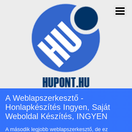
A Weblapszerkesztő -
Honlapkészítés Ingyen, Saját
Weboldal Készítés, INGYEN
A második legjobb weblapszerkesztő, de ez