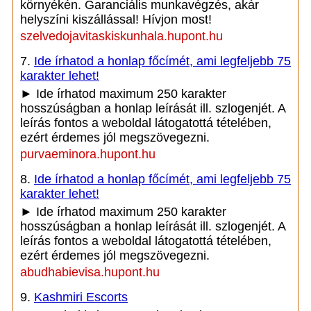
környékén. Garanciális munkavégzés, akár
helyszíni kiszállással! Hívjon most!
szelvedojavitaskiskunhala.hupont.hu
7.
Ide írhatod a honlap főcímét, ami legfeljebb 75
karakter lehet!
► Ide írhatod maximum 250 karakter
hosszúságban a honlap leírását ill. szlogenjét. A
leírás fontos a weboldal látogatottá tételében,
ezért érdemes jól megszövegezni.
purvaeminora.hupont.hu
8.
Ide írhatod a honlap főcímét, ami legfeljebb 75
karakter lehet!
► Ide írhatod maximum 250 karakter
hosszúságban a honlap leírását ill. szlogenjét. A
leírás fontos a weboldal látogatottá tételében,
ezért érdemes jól megszövegezni.
abudhabievisa.hupont.hu
9.
Kashmiri Escorts