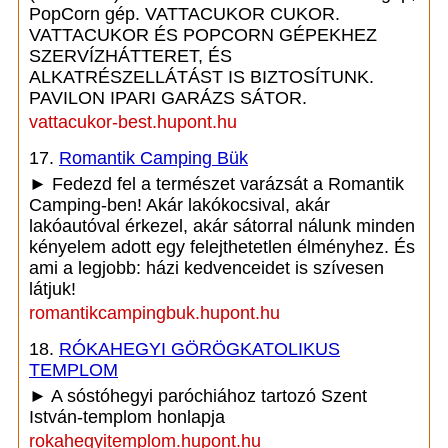
PopCorn gép. VATTACUKOR CUKOR.
VATTACUKOR ÉS POPCORN GÉPEKHEZ
SZERVÍZHÁTTERET, ÉS
ALKATRÉSZELLÁTÁST IS BIZTOSÍTUNK.
PAVILON IPARI GARÁZS SÁTOR.
vattacukor-best.hupont.hu
17.
Romantik Camping Bük
► Fedezd fel a természet varázsát a Romantik
Camping-ben! Akár lakókocsival, akár
lakóautóval érkezel, akár sátorral nálunk minden
kényelem adott egy felejthetetlen élményhez. És
ami a legjobb: házi kedvenceidet is szívesen
látjuk!
romantikcampingbuk.hupont.hu
18.
RÓKAHEGYI GÖRÖGKATOLIKUS
TEMPLOM
► A sóstóhegyi paróchiához tartozó Szent
István-templom honlapja
rokahegyitemplom.hupont.hu