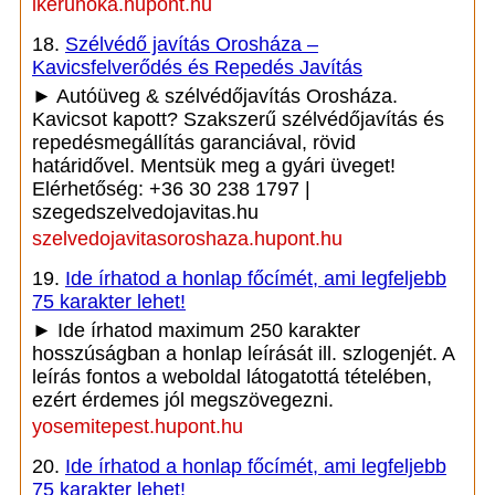
ikerunoka.hupont.hu
18.
Szélvédő javítás Orosháza –
Kavicsfelverődés és Repedés Javítás
► Autóüveg & szélvédőjavítás Orosháza.
Kavicsot kapott? Szakszerű szélvédőjavítás és
repedésmegállítás garanciával, rövid
határidővel. Mentsük meg a gyári üveget!
Elérhetőség: +36 30 238 1797 |
szegedszelvedojavitas.hu
szelvedojavitasoroshaza.hupont.hu
19.
Ide írhatod a honlap főcímét, ami legfeljebb
75 karakter lehet!
► Ide írhatod maximum 250 karakter
hosszúságban a honlap leírását ill. szlogenjét. A
leírás fontos a weboldal látogatottá tételében,
ezért érdemes jól megszövegezni.
yosemitepest.hupont.hu
20.
Ide írhatod a honlap főcímét, ami legfeljebb
75 karakter lehet!