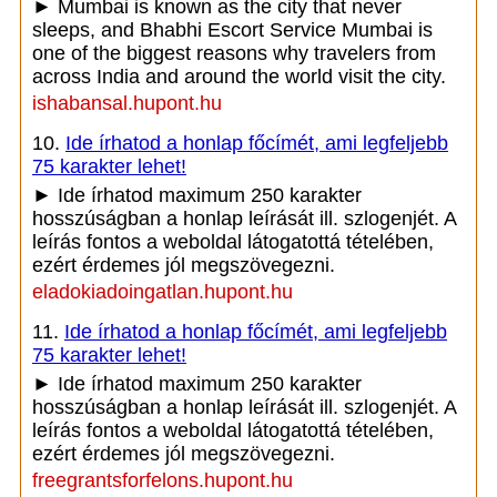
► Mumbai is known as the city that never
sleeps, and Bhabhi Escort Service Mumbai is
one of the biggest reasons why travelers from
across India and around the world visit the city.
ishabansal.hupont.hu
10.
Ide írhatod a honlap főcímét, ami legfeljebb
75 karakter lehet!
► Ide írhatod maximum 250 karakter
hosszúságban a honlap leírását ill. szlogenjét. A
leírás fontos a weboldal látogatottá tételében,
ezért érdemes jól megszövegezni.
eladokiadoingatlan.hupont.hu
11.
Ide írhatod a honlap főcímét, ami legfeljebb
75 karakter lehet!
► Ide írhatod maximum 250 karakter
hosszúságban a honlap leírását ill. szlogenjét. A
leírás fontos a weboldal látogatottá tételében,
ezért érdemes jól megszövegezni.
freegrantsforfelons.hupont.hu