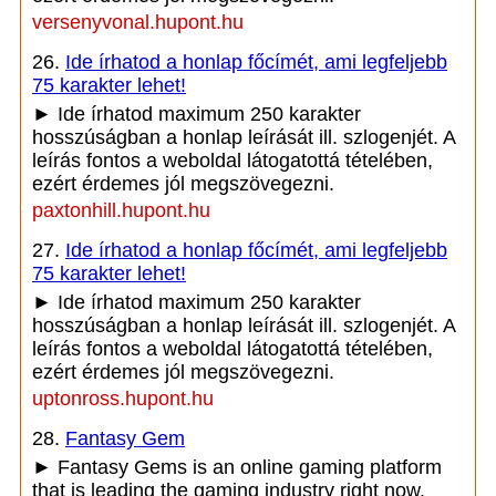
versenyvonal.hupont.hu
26.
Ide írhatod a honlap főcímét, ami legfeljebb
75 karakter lehet!
► Ide írhatod maximum 250 karakter
hosszúságban a honlap leírását ill. szlogenjét. A
leírás fontos a weboldal látogatottá tételében,
ezért érdemes jól megszövegezni.
paxtonhill.hupont.hu
27.
Ide írhatod a honlap főcímét, ami legfeljebb
75 karakter lehet!
► Ide írhatod maximum 250 karakter
hosszúságban a honlap leírását ill. szlogenjét. A
leírás fontos a weboldal látogatottá tételében,
ezért érdemes jól megszövegezni.
uptonross.hupont.hu
28.
Fantasy Gem
► Fantasy Gems is an online gaming platform
that is leading the gaming industry right now.