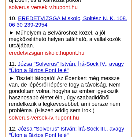
új Éden, és a Kárhozat pokol?
solverus-versek-v.hupont.hu
10.
EREDETVIZSGA Miskolc, Soltész N. K. 108.
06 30 239-2954
► Műhelyem a Belvároshoz közel, a jól
megközelíthető helyen található, a vállalkozók
utcájában.
eredetvizsgamiskolc.hupont.hu
11.
Józsa "Solverus" István: Írá-Sock IV., avagy
"Úton a Biztos Pont felé"
► Tisztelt látogató! Az Édenkert még messze
van, de lépésről lépésre fogy a távolság. Nem
gondoltam volna, hogyha az ember igyekszik
hasznosabb életet élni, úgy szabadidőből
rendelkezik a legkevesebbel, ami persze nem
probléma. (Hiszen addig sem írok.)
solverus-versek-iv.hupont.hu
12.
Józsa "Solverus" István: Írá-Sock III., avagy
"Úton a Biztos Pont felé"