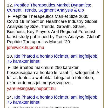
12.
Peptide Therapeutics Market Dynamics:
Current Trends, Segment Analysis & Op
► Peptide Therapeutics Market Size 2035
Covid-19 Impact on Healthcare Industry Global
Analysis by Size, Trends, Growth, Share,
Business, Key Players And Regional Forecast
latest study published by Roots Analysis. Global”
Peptide Therapeutics Market “20
johnwick.hupont.hu
13.
Ide írhatod a honlap főcímét, ami legfeljebb
75 karakter lehet!
► Ide írhatod maximum 250 karakter
hosszúságban a honlap leírását ill. szlogenjét. A
leírás fontos a weboldal látogatottá tételében,
ezért érdemes jól megszövegezni.
yarellekingsley.hupont.hu
14.
Ide írhatod a honlap főcímét, ami legfeljebb
75 karakter lehet!