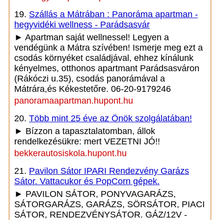
19.
Szállás a Mátrában : Panoráma apartman -
hegyvidéki wellness - Parádsasvár
► Apartman saját wellnessel! Legyen a
vendégünk a Mátra szívében! Ismerje meg ezt a
csodás környéket családjával, ehhez kínálunk
kényelmes, otthonos apartmant Parádsasváron
(Rákóczi u.35), csodás panorámával a
Mátrára,és Kékestetőre. 06-20-9179246
panoramaapartman.hupont.hu
20.
Több mint 25 éve az Önök szolgálatában!
► Bízzon a tapasztalatomban, állok
rendelkezésükre: mert VEZETNI JÓ!!
bekkerautosiskola.hupont.hu
21.
Pavilon Sátor IPARI Rendezvény Garázs
Sátor. Vattacukor és PopCorn gépek.
► PAVILON SÁTOR, PONYVAGARÁZS,
SÁTORGARÁZS, GARÁZS, SÖRSÁTOR, PIACI
SÁTOR, RENDEZVÉNYSÁTOR. GÁZ/12V -