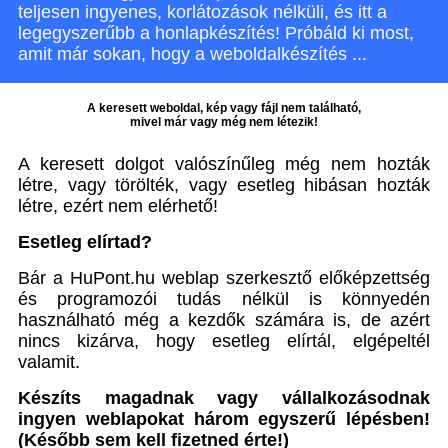
teljesen ingyenes, korlátozások nélküli, és itt a
legegyszerűbb a honlapkészítés! Próbáld ki most,
amit már sokan, hogy a weboldalkészítés ...
A keresett weboldal, kép vagy fájl nem található,
mivel már vagy még nem létezik!
A keresett dolgot valószínűleg még nem hozták
létre, vagy törölték, vagy esetleg hibásan hozták
létre, ezért nem elérhető!
Esetleg elírtad?
Bár a HuPont.hu weblap szerkesztő előképzettség
és programozói tudás nélkül is könnyedén
használható még a kezdők számára is, de azért
nincs kizárva, hogy esetleg elírtál, elgépeltél
valamit.
Készíts magadnak vagy vállalkozásodnak
ingyen weblapokat három egyszerű lépésben!
(Később sem kell fizetned érte!)